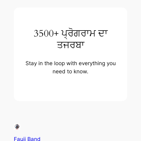
3500+ ਪ੍ਰੋਗਰਾਮ ਦਾ
ਤਜਰਬਾ
Stay in the loop with everything you
need to know.
ਫੌਜੀ ਬੈਂਡ ਬੁੱਕ ਕਰਨ ਲਈ ਹੁਣੇ ਕਾਲ ਕਰੋ।
Fauji Band