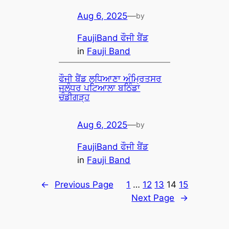
Aug 6, 2025
—
by
FaujiBand ਫੌਜੀ ਬੈਂਡ
in
Fauji Band
ਫੌਜੀ ਬੈਂਡ ਲੁਧਿਆਣਾ ਅੰਮ੍ਰਿਤਸਰ
ਜਲੰਧਰ ਪਟਿਆਲਾ ਬਠਿੰਡਾ
ਚੰਡੀਗੜ੍ਹ
Aug 6, 2025
—
by
FaujiBand ਫੌਜੀ ਬੈਂਡ
in
Fauji Band
←
Previous Page
1
…
12
13
14
15
Next Page
→