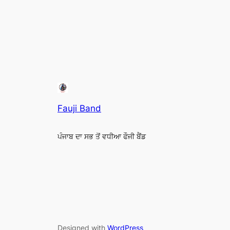
Fauji Band
ਪੰਜਾਬ ਦਾ ਸਭ ਤੋਂ ਵਧੀਆ ਫੌਜੀ ਬੈਂਡ
Designed with
WordPress