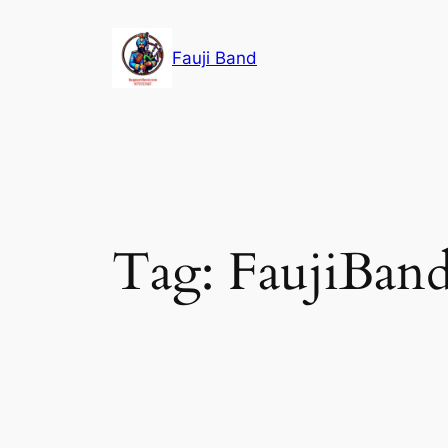
Fauji Band
Tag:
FaujiBan