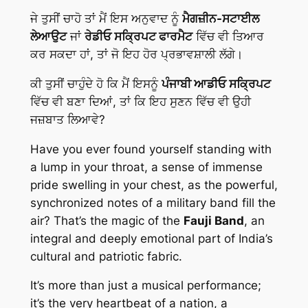
ਜੇ ਤੁਸੀਂ ਚਾਹੋ ਤਾਂ ਮੈਂ ਇਸ ਅਨੁਵਾਦ ਨੂੰ
ਮੈਗਜ਼ੀਨ-ਸਟਾਈਲ
ਲੇਆਉਟ
ਜਾਂ
ਰੇਡੀਓ ਸਕ੍ਰਿਪਟ ਫਾਰਮੈਟ
ਵਿੱਚ ਵੀ ਤਿਆਰ
ਕਰ ਸਕਦਾ ਹਾਂ, ਤਾਂ ਜੋ ਇਹ ਹੋਰ ਪ੍ਰਭਾਵਸ਼ਾਲੀ ਲੱਗੇ।
ਕੀ ਤੁਸੀਂ ਚਾਹੁੰਦੇ ਹੋ ਕਿ ਮੈਂ ਇਸਨੂੰ
ਪੰਜਾਬੀ ਆਡੀਓ ਸਕ੍ਰਿਪਟ
ਵਿੱਚ ਵੀ ਬਣਾ ਦਿਆਂ, ਤਾਂ ਕਿ ਇਹ ਸੁਣਨ ਵਿੱਚ ਵੀ ਉਹੀ
ਜਜ਼ਬਾਤ ਲਿਆਵੇ?
Have you ever found yourself standing with
a lump in your throat, a sense of immense
pride swelling in your chest, as the powerful,
synchronized notes of a military band fill the
air? That’s the magic of the
Fauji Band
, an
integral and deeply emotional part of India’s
cultural and patriotic fabric.
It’s more than just a musical performance;
it’s the very heartbeat of a nation, a